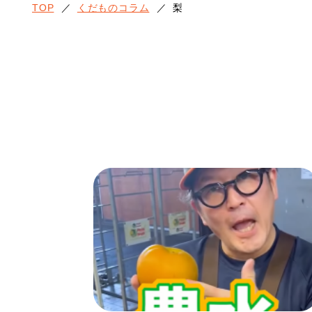
TOP
／
くだものコラム
／
梨