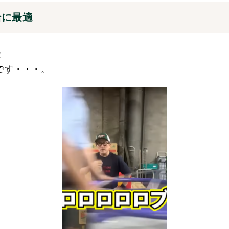
給に最適
！
です・・・。