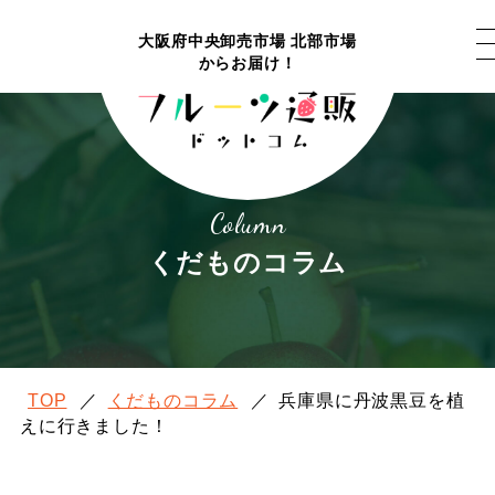
大阪府中央卸売市場 北部市場
からお届け！
Column
くだものコラム
TOP
／
くだものコラム
／
兵庫県に丹波黒豆を植
えに行きました！